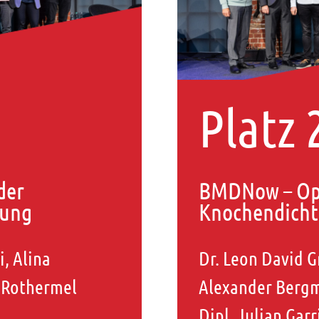
Platz 
der
BMDNow – Opp
gung
Knochendicht
i, Alina
Dr. Leon David G
 Rothermel
Alexander Bergma
Dipl. Julian Gar