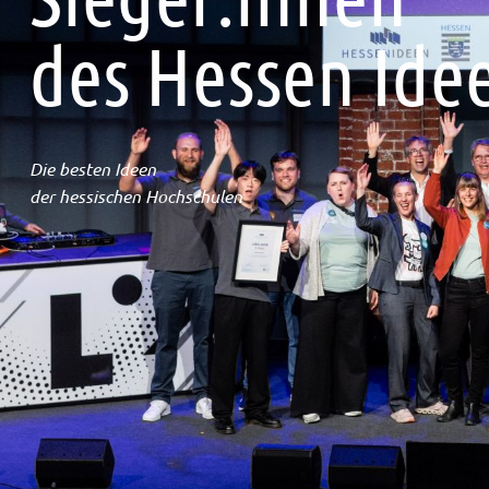
des Hessen Ide
Die besten Ideen
der hessischen Hochschulen