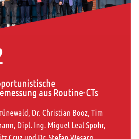
2
ortunistische
emessung aus Routine-CTs
rünewald, Dr. Christian Booz, Tim
nn, Dipl. Ing. Miguel Leal Spohr,
ritz Cruz und Dr. Stefan Wesarg