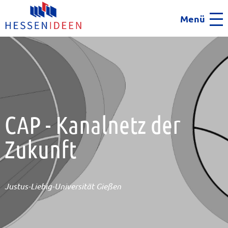
Menü
Men
CAP - Kanalnetz der
Zukunft
Justus-Liebig-Universität Gießen