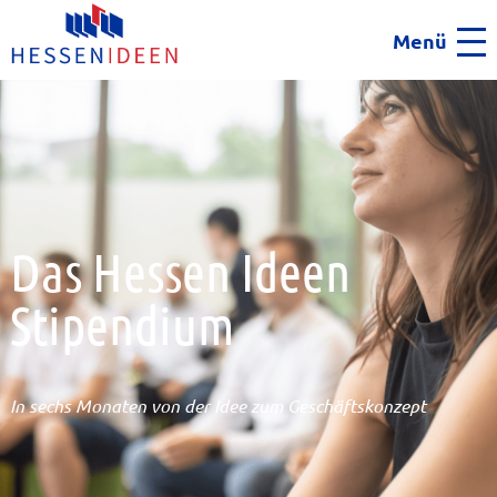
Menü
Men
Das Hessen Ideen
Stipendium
In sechs Monaten von der Idee zum Geschäftskonzept