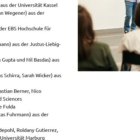
aus der Universität Kassel
an Wegener) aus der
 der EBS Hochschule für
ann) aus der Justus-Liebig-
 Gupta und Nil Basdas) aus
 Schirra, Sarah Wicker) aus
astian Berner, Nico
d Sciences
e Fulda
as Fuhrmann) aus der
epohl, Roldany Gutierrez,
-Universität Marburg