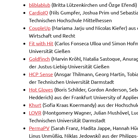
bliblablub
(Britta Lützenkirchen und Özge Efendi) 
CardioIQ
(Nils Gumpfer, Joshua Prim und Sebasti
Technischen Hochschule Mittelhessen
CoupleUp
(Mariama Jarju und Nicolas Kiefer) aus
Wirtschaft und Recht
Fit with Hit
(Carlos Fonseca Ulloa und Simon Hofm
Universität Gießen
Goldfinch
(Marvin Kröhl, Natalia Sastoque, Anurag
der Justus-Liebig-Universität Gießen
HCP Sense
(Ansgar Thilmann, Georg Martin, Tobias
der Technischen Universität Darmstadt
Hot Gloves
(Boris Schilder, Gordon Anderson, Seb
Hedderich) aus der Frankfurt University of Applie
Khurt
(Sofia Kraas Koermandy) aus der Hochschul
LOVR
(Montgomery Wagner, Julian Mushövel, Luc
Technischen Universität Darmstadt
PermaPV
(Sarah Franz, Madita Jappe, Hannah Hüd
Linus Unmüßig, Niklas Jedowski) aus der Philipps