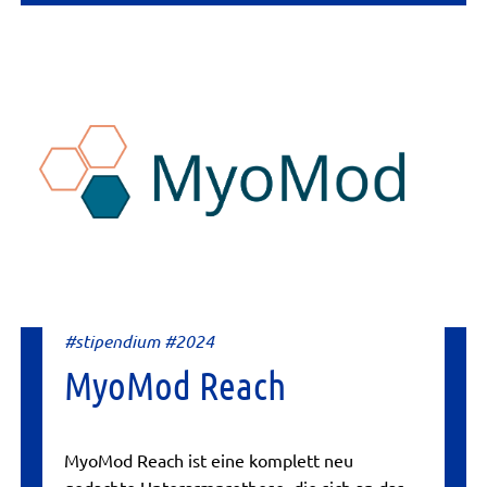
#stipendium #2024
MyoMod Reach
MyoMod Reach ist eine komplett neu
gedachte Unterarmprothese, die sich an das