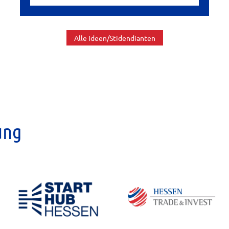
Alle Ideen/Stidendianten
ung