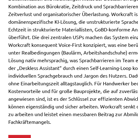
Kombination aus Bürokratie, Zeitdruck und Sprachbarrieren
Zeitverlust und organisatorischer Überlastung. Workcraft ist
domänenspezifische KI-Lösung, die unstrukturierte Sprach
Echtzeit in strukturierte Materiallisten, GoBD-konforme 
überführt. Die drei zentralen USPs machen das System einzi
Workcraft konsequent Voice-First konzipiert, was eine be
unter Realbedingungen (Baulärm, Arbeitshandschuhe) ermög
Lösung nativ mehrsprachig, was Sprachbarrieren im Team eli
der „Deskless Assistant“ durch einen Self-Learning-Loop ko
individuellen Sprachgebrauch und Jargon des Nutzers. Dadu
ohne Einarbeitungszeit alltagstauglich. Für Handwerker be
Kostenvorteile und für große Bauprojekte, die auf zuverl
angewiesen sind, ist es der Schlüssel zur effizienten Abwi
können eigenständig und sicher arbeiten. Workcraft senkt 
zu arbeiten und leistet einen messbaren Beitrag zur Abmi
Fachkräftemangels.