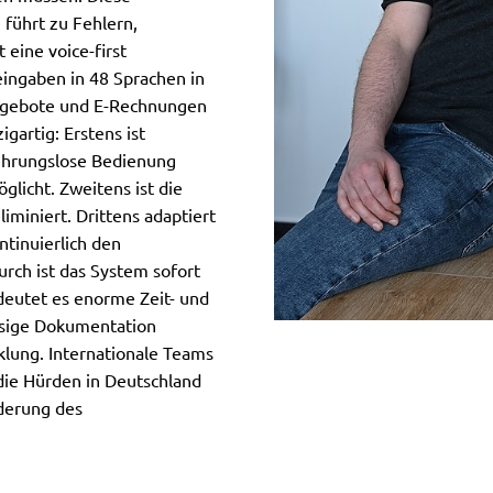
 führt zu Fehlern,
 eine voice-first
eingaben in 48 Sprachen in
Angebote und E-Rechnungen
gartig: Erstens ist
rührungslose Bedienung
licht. Zweitens ist die
miniert. Drittens adaptiert
ntinuierlich den
rch ist das System sofort
deutet es enorme Zeit- und
ässige Dokumentation
cklung. Internationale Teams
die Hürden in Deutschland
lderung des