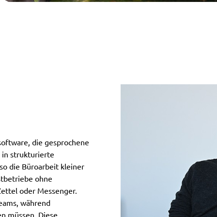
software, die gesprochene
in strukturierte
o die Büroarbeit kleiner
stbetriebe ohne
Zettel oder Messenger.
 Teams, während
en müssen. Diese