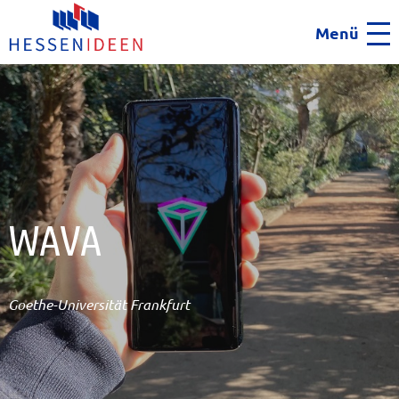
Menü
Men
WAVA
Goethe-Universität Frankfurt