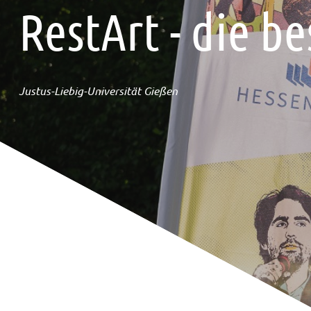
RestArt - die be
Justus-Liebig-Universität Gießen