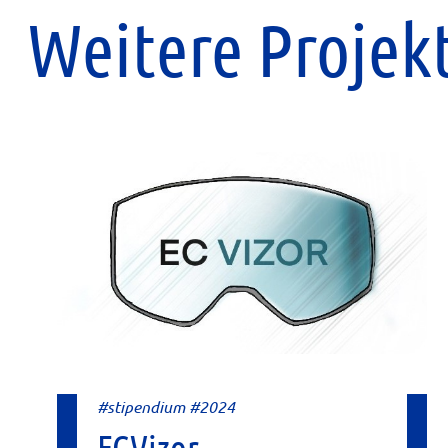
Weitere Projek
#stipendium #2024
ECVizor