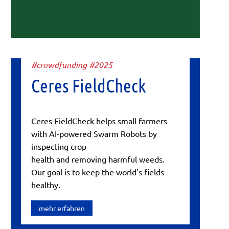
#crowdfunding #2025
Ceres FieldCheck
Ceres FieldCheck helps small farmers
with AI-powered Swarm Robots by
inspecting crop
health and removing harmful weeds.
Our goal is to keep the world's fields
healthy.
mehr erfahren