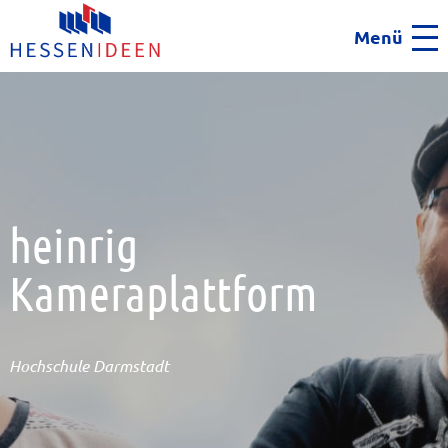
Menü
Men
heinrig
Kameraplattform
Hochschule Darmstadt