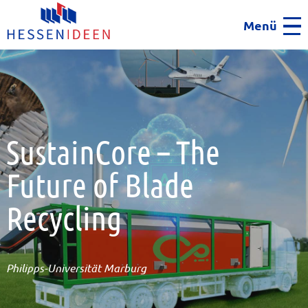
Menü
Men
SustainCore – The
Future of Blade
Recycling
Philipps-Universität Marburg