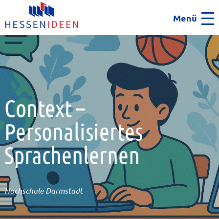
Menü
Men
Context –
Personalisiertes
Sprachenlernen
Hochschule Darmstadt