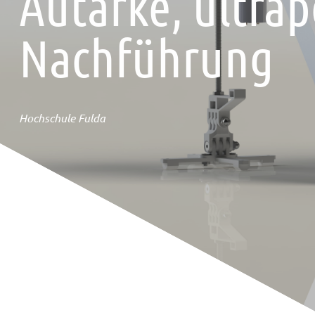
Autarke, ultrap
Nachführung
Hochschule Fulda