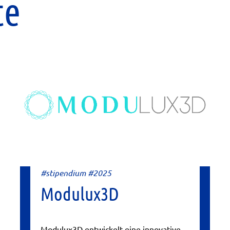
te
#stipendium #2025
Modulux3D
Modulux3D entwickelt eine innovative