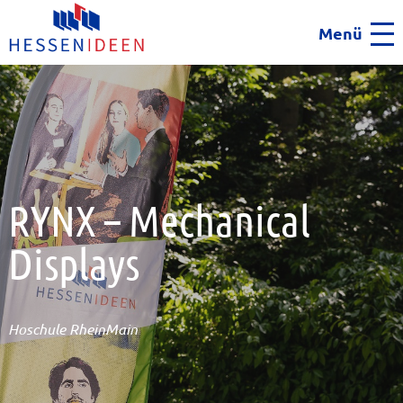
Menü
Men
RYNX – Mechanical
Displays
Hoschule RheinMain