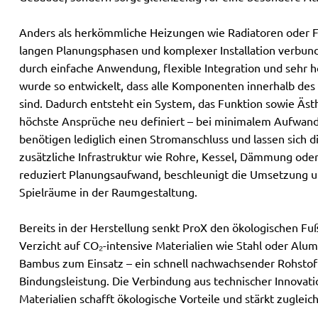
Anders als herkömmliche Heizungen wie Radiatoren oder 
langen Planungsphasen und komplexer Installation verbund
durch einfache Anwendung, flexible Integration und sehr h
wurde so entwickelt, dass alle Komponenten innerhalb des
sind. Dadurch entsteht ein System, das Funktion sowie Äst
höchste Ansprüche neu definiert – bei minimalem Aufwan
benötigen lediglich einen Stromanschluss und lassen sich d
zusätzliche Infrastruktur wie Rohre, Kessel, Dämmung ode
reduziert Planungsaufwand, beschleunigt die Umsetzung u
Spielräume in der Raumgestaltung.
Bereits in der Herstellung senkt ProX den ökologischen Fu
Verzicht auf CO₂-intensive Materialien wie Stahl oder Al
Bambus zum Einsatz – ein schnell nachwachsender Rohstof
Bindungsleistung. Die Verbindung aus technischer Innovati
Materialien schafft ökologische Vorteile und stärkt zugleic