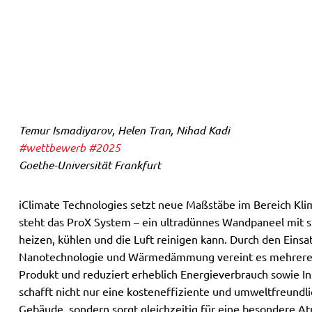
Temur Ismadiyarov, Helen Tran, Nihad Kadi
#wettbewerb
#2025
Goethe-Universität Frankfurt
iClimate Technologies setzt neue Maßstäbe im Bereich Kli
steht das ProX System – ein ultradünnes Wandpaneel mit st
heizen, kühlen und die Luft reinigen kann. Durch den Eins
Nanotechnologie und Wärmedämmung vereint es mehrere 
Produkt und reduziert erheblich Energieverbrauch sowie In
schafft nicht nur eine kosteneffiziente und umweltfreund
Gebäude, sondern sorgt gleichzeitig für eine besondere A