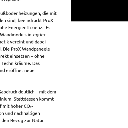
Fußbodenheizungen, die mit
en sind, beeindruckt ProX
ohe Energieeffizienz. Es
 Wandmoduls integriert
hetik vereint und dabei
d. Die ProX Wandpaneele
irekt einsetzen – ohne
r Technikräume. Das
nd eröffnet neue
ßabdruck deutlich – mit dem
uminium. Stattdessen kommt
f mit hoher CO₂-
on und nachhaltigen
h den Bezug zur Natur.