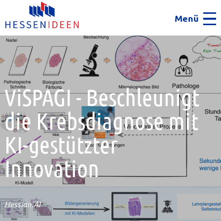
Menü
Men
ViSPAGI - Beschleunigt
die Krebsdiagnose mit
KI-gestützter
Innovation
Hessian.AI