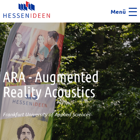
Menü
Men
ARA - Augmented
Reality Acoustics
Frankfurt University of Applied Sciences