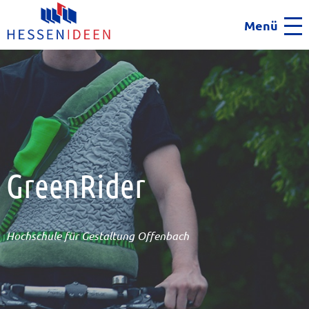
Menü
Men
GreenRider
Hochschule für Gestaltung Offenbach