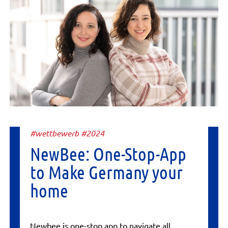
#wettbewerb #2024
NewBee: One-Stop-App
to Make Germany your
home
Newbee is one-stop app to navigate all