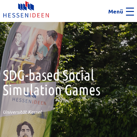
Menü
Men
SDG-based Social
Simulation Games
Universität Kassel