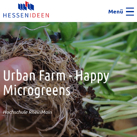
Menü
Men
Urban Farm - Happy
Microgreens
Hochschule RheinMain