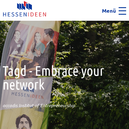
Menü
Men
Tagd - Embrace your
network
accadis Institut of Entrepreneurship